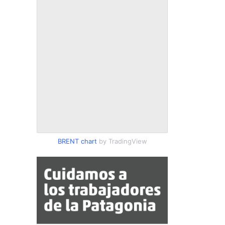
BRENT chart
by TradingView