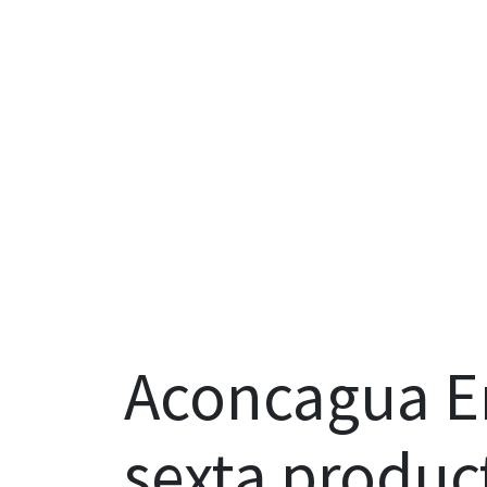
Aconcagua En
sexta produc