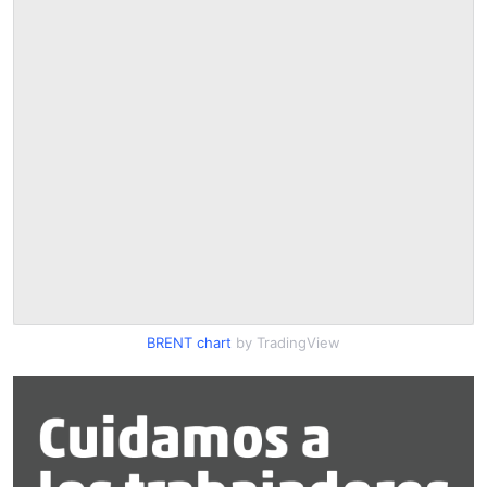
BRENT chart
by TradingView