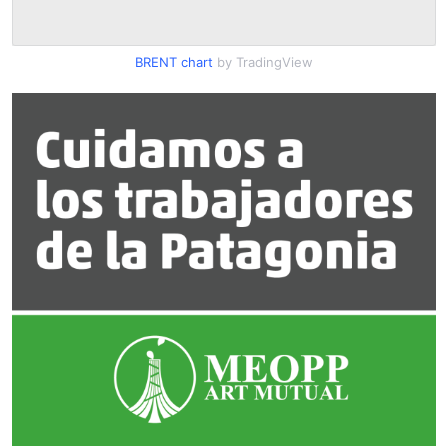
BRENT chart
by TradingView