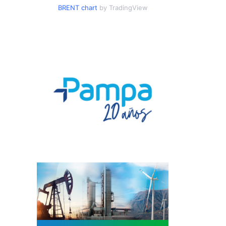
BRENT chart
by TradingView