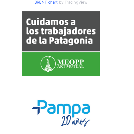
BRENT chart
by TradingView