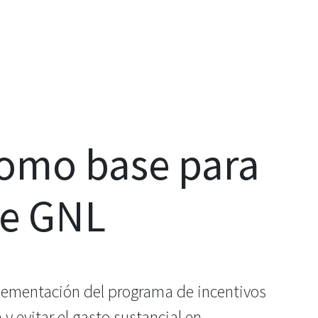
como base para
de GNL
plementación del programa de incentivos
 y evitar el gasto sustancial en