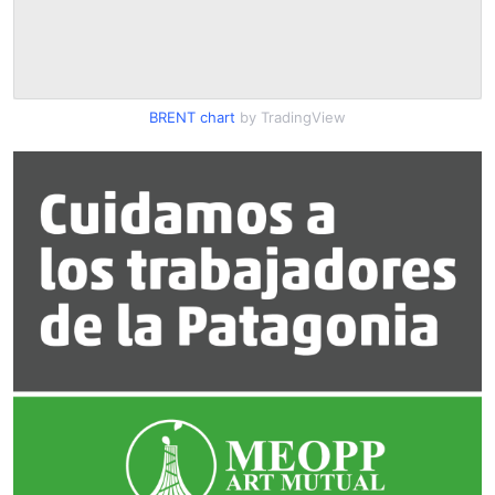
BRENT chart
by TradingView