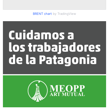
BRENT chart
by TradingView