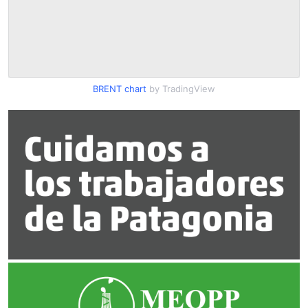
BRENT chart
by TradingView