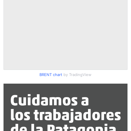
BRENT chart
by TradingView