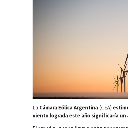
La
Cámara Eólica Argentina
(CEA)
estimó
viento lograda este año significaría un
El estudio, que se lleva a cabo por terc