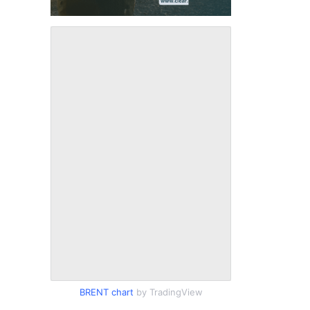
BRENT chart
by TradingView