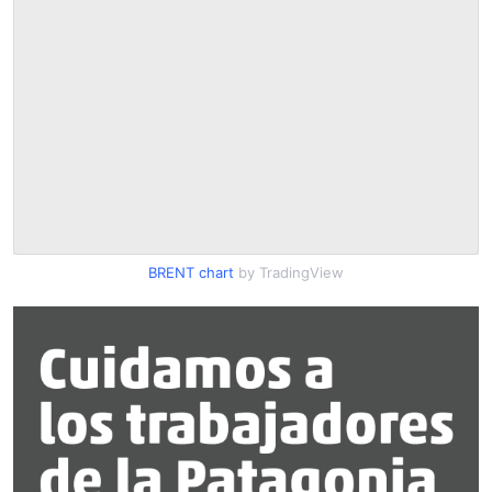
BRENT chart
by TradingView