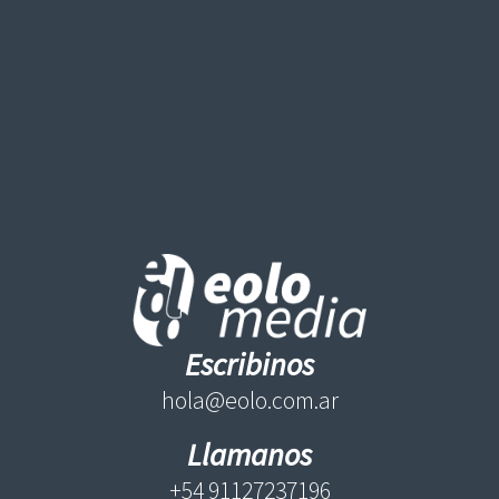
Escribinos
hola@eolo.com.ar
Llamanos
+54 91127237196