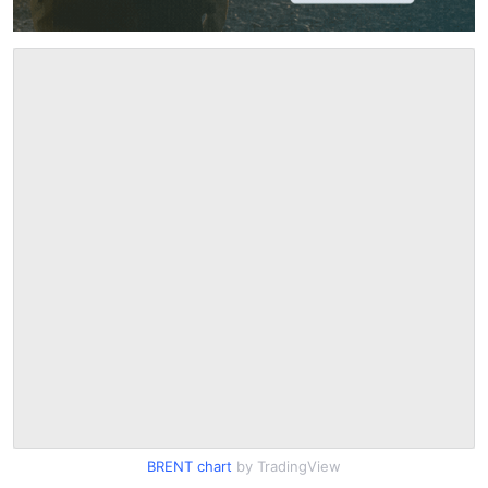
BRENT chart
by TradingView