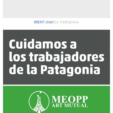
BRENT chart
by TradingView