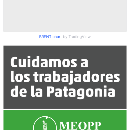
BRENT chart
by TradingView