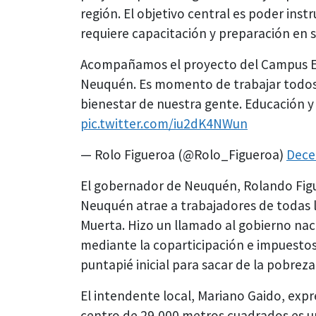
región. El objetivo central es poder inst
requiere capacitación y preparación en s
Acompañamos el proyecto del Campus E
Neuquén. Es momento de trabajar todos j
bienestar de nuestra gente. Educación y
pic.twitter.com/iu2dK4NWun
— Rolo Figueroa (@Rolo_Figueroa)
Dece
El gobernador de Neuquén, Rolando Figue
Neuquén atrae a trabajadores de todas la
Muerta. Hizo un llamado al gobierno nac
mediante la coparticipación e impuestos.
puntapié inicial para sacar de la pobrez
El intendente local, Mariano Gaido, expr
centro de 29,000 metros cuadrados es u