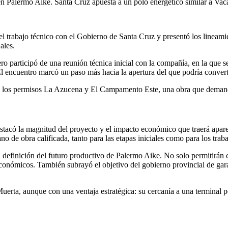
 en Palermo Aike. Santa Cruz apuesta a un polo energético similar a Vac
trabajo técnico con el Gobierno de Santa Cruz y presentó los lineamien
ales.
o participó de una reunión técnica inicial con la compañía, en la que s
El encuentro marcó un paso más hacia la apertura del que podría convert
n los permisos La Azucena y El Campamento Este, una obra que demanda
tacó la magnitud del proyecto y el impacto económico que traerá aparej
 de obra calificada, tanto para las etapas iniciales como para los traba
a definición del futuro productivo de Palermo Aike. No solo permitirán c
y económicos. También subrayó el objetivo del gobierno provincial de g
rta, aunque con una ventaja estratégica: su cercanía a una terminal po