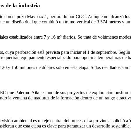
s de la industria
ente con el pozo Maypa.x-1, perforado por CGC. Aunque no alcanzó los n
nte un diseño dual que combinó un tramo vertical de 3.574 metros y un
les estabilizados entre 7 y 16 m³ diarios. Se trata de volúmenes modes
, cuya perforación está prevista para iniciar el 1 de septiembre. Según
 requerirán equipamiento especializado para operar a temperaturas de h
 120 y 150 millones de dólares solo en esta etapa. Si los resultados so
SEC que Palermo Aike es uno de sus proyectos de exploración onshore d
ndo la ventana de madurez de la formación dentro de un rango atractivo
visión ambiental es un eje central del proceso. La provincia solicitó 
ideran que esta etapa es clave para garantizar un desarrollo sostenible