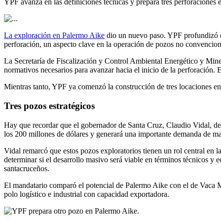
YPF avanza en las definiciones técnicas y prepara tres perforaciones
La exploración en Palermo Aike
dio un nuevo paso. YPF profundizó el 
perforación, un aspecto clave en la operación de pozos no convencion
La Secretaría de Fiscalización y Control Ambiental Energético y Miner
normativos necesarios para avanzar hacia el inicio de la perforación. 
Mientras tanto, YPF ya comenzó la construcción de tres locaciones e
Tres pozos estratégicos
Hay que recordar que el gobernador de Santa Cruz, Claudio Vidal, des
los 200 millones de dólares y generará una importante demanda de mano
Vidal remarcó que estos pozos exploratorios tienen un rol central en l
determinar si el desarrollo masivo será viable en términos técnicos 
santacruceños.
El mandatario comparó el potencial de Palermo Aike con el de Vaca Mue
polo logístico e industrial con capacidad exportadora.