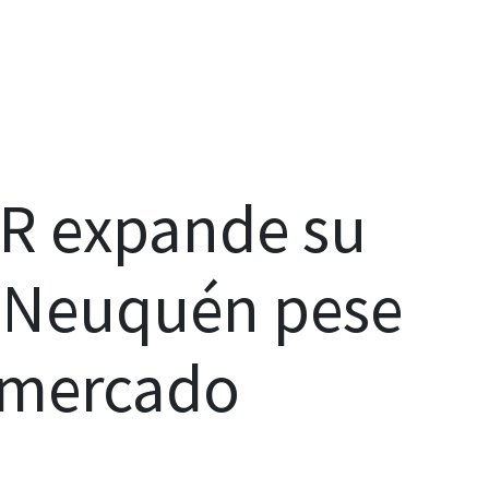
CR expande su
n Neuquén pese
l mercado