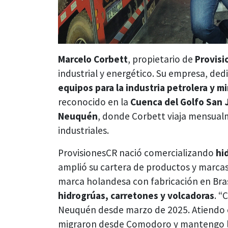
Marcelo Corbett
, propietario de
Provis
industrial y energético. Su empresa, de
equipos para la industria petrolera y m
reconocido en la
Cuenca del Golfo San 
Neuquén
, donde Corbett viaja mensual
industriales.
ProvisionesCR nació comercializando
hi
amplió su cartera de productos y marca
marca holandesa con fabricación en Brasi
hidrogrúas, carretones y volcadoras
. “
Neuquén desde marzo de 2025. Atiendo c
migraron desde Comodoro y mantengo la 