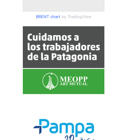
BRENT chart
by TradingView