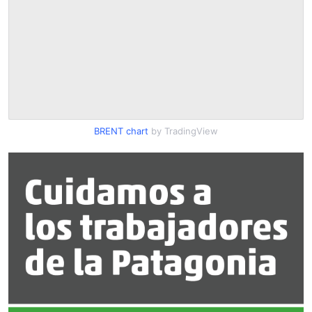
BRENT chart
by TradingView