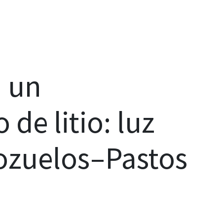
a un
de litio: luz
ozuelos–Pastos