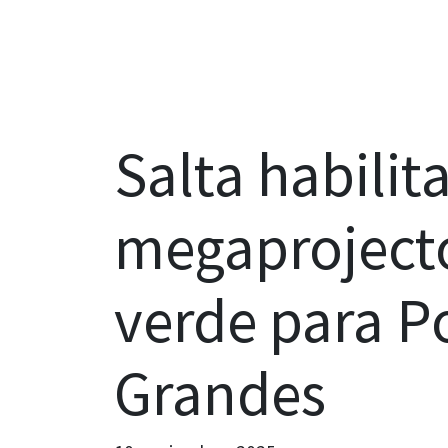
Salta habilit
megaprojecto 
verde para P
Grandes