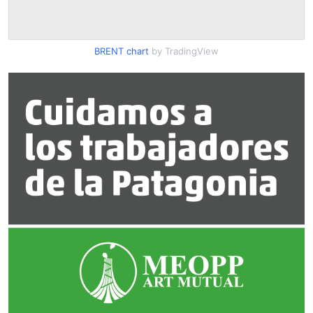
BRENT chart
by TradingView