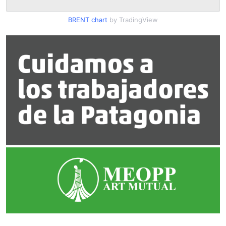
BRENT chart
by TradingView