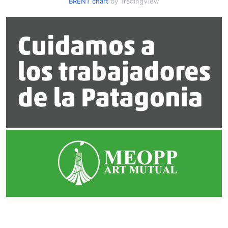
BRENT chart
by TradingView