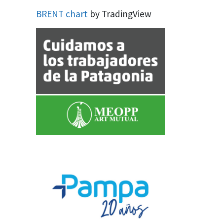
BRENT chart
by TradingView