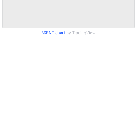
BRENT chart
by TradingView
Escribinos
hola@eolo.com.ar
Llamanos
+54 91127237196
Inicio