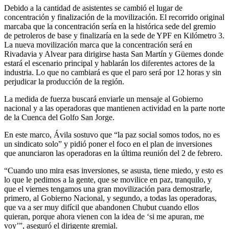
Debido a la cantidad de asistentes se cambió el lugar de
concentración y finalización de la movilización. El recorrido original
marcaba que la concentración sería en la histórica sede del gremio
de petroleros de base y finalizaría en la sede de YPF en Kilómetro 3.
La nueva movilización marca que la concentración será en
Rivadavia y Alvear para dirigirse hasta San Martín y Güemes donde
estará el escenario principal y hablarán los diferentes actores de la
industria. Lo que no cambiará es que el paro será por 12 horas y sin
perjudicar la producción de la región.
La medida de fuerza buscará enviarle un mensaje al Gobierno
nacional y a las operadoras que mantienen actividad en la parte norte
de la Cuenca del Golfo San Jorge.
En este marco, Ávila sostuvo que “la paz social somos todos, no es
un sindicato solo” y pidió poner el foco en el plan de inversiones
que anunciaron las operadoras en la última reunión del 2 de febrero.
“Cuando uno mira esas inversiones, se asusta, tiene miedo, y esto es
lo que le pedimos a la gente, que se movilice en paz, tranquilo, y
que el viernes tengamos una gran movilización para demostrarle,
primero, al Gobierno Nacional, y segundo, a todas las operadoras,
que va a ser muy difícil que abandonen Chubut cuando ellos
quieran, porque ahora vienen con la idea de ‘si me apuran, me
voy’”, aseguró el dirigente gremial.