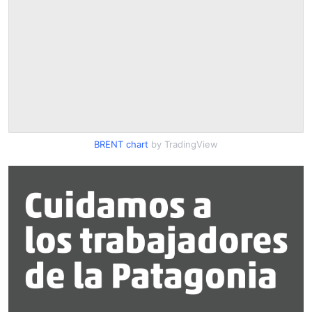
BRENT chart
by TradingView