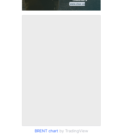
BRENT chart
by TradingView