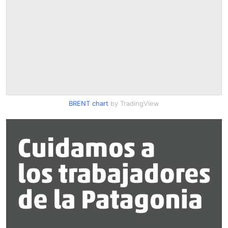
BRENT chart
by TradingView