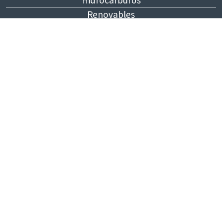
Hidrocarburos
Renovables
Política
Internacionales
Economía
Opinión