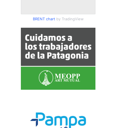
BRENT chart
by TradingView