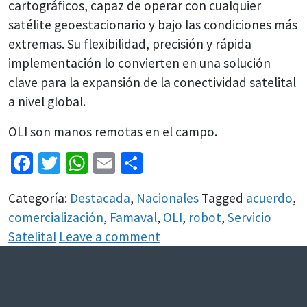
cartográficos, capaz de operar con cualquier
satélite geoestacionario y bajo las condiciones más
extremas. Su flexibilidad, precisión y rápida
implementación lo convierten en una solución
clave para la expansión de la conectividad satelital
a nivel global.
OLI son manos remotas en el campo.
Facebook
Twitter
WhatsApp
Email
Share
Categoría:
Destacada
,
Nacionales
Tagged
acuerdo
,
comercialización
,
Famaval
,
OLI
,
robot
,
Servicio
Satelital
Leave a comment