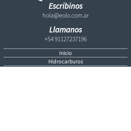
Escribinos
hola@eolo.com.ar
Llamanos
+54 91127237196
Inicio
Hidrocarburos
Renovables
Política
Internacionales
Economía
Opinión