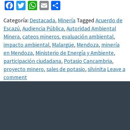
Facebook
Twitter
WhatsApp
Email
Share
Categoría:
Destacada
,
Minería
Tagged
Acuerdo de
Escazú
,
Audiencia Pública
,
Autoridad Ambiental
Minera
,
cateos mineros
,
evaluación ambiental
,
impacto ambiental
,
Malargüe
,
Mendoza
,
minería
en Mendoza
,
Ministerio de Energía y Ambiente
,
participación ciudadana
,
Potasio Cancambria
,
proyecto minero
,
sales de potasio
,
silvinita
Leave a
comment