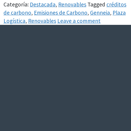
Categoría:
Destacada
,
Renovables
Tagged
créditos
de carbono
,
Emisiones de Carbono
,
Genneia
,
Plaza
Logística
,
Renovables
Leave a comment