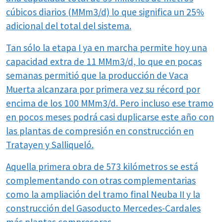
cúbicos diarios (MMm3/d) lo que significa un 25%
adicional del total del sistema.
Tan sólo la etapa I ya en marcha permite hoy una
capacidad extra de 11 MMm3/d, lo que en pocas
semanas permitió que la producción de Vaca
Muerta alcanzara por primera vez su récord por
encima de los 100 MMm3/d. Pero incluso ese tramo
en pocos meses podrá casi duplicarse este año con
las plantas de compresión en construcción en
Tratayen y Salliqueló.
Aquella primera obra de 573 kilómetros se está
complementando con otras complementarias
como la ampliación del tramo final Neuba II y la
construcción del Gasoducto Mercedes-Cardales