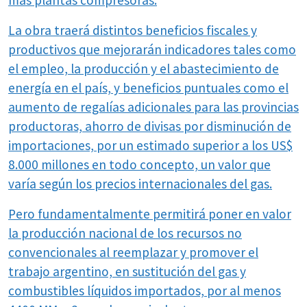
más plantas compresoras.
La obra traerá distintos beneficios fiscales y
productivos que mejorarán indicadores tales como
el empleo, la producción y el abastecimiento de
energía en el país, y beneficios puntuales como el
aumento de regalías adicionales para las provincias
productoras, ahorro de divisas por disminución de
importaciones, por un estimado superior a los US$
8.000 millones en todo concepto, un valor que
varía según los precios internacionales del gas.
Pero fundamentalmente permitirá poner en valor
la producción nacional de los recursos no
convencionales al reemplazar y promover el
trabajo argentino, en sustitución del gas y
combustibles líquidos importados, por al menos