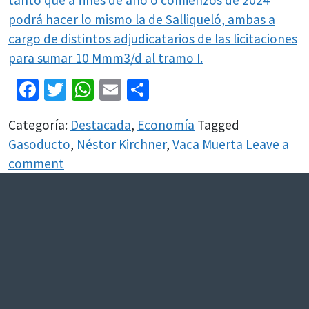
tanto que a fines de año o comienzos de 2024
podrá hacer lo mismo la de Salliqueló, ambas a
cargo de distintos adjudicatarios de las licitaciones
para sumar 10 Mmm3/d al tramo I.
Facebook
Twitter
WhatsApp
Email
Share
Categoría:
Destacada
,
Economía
Tagged
Gasoducto
,
Néstor Kirchner
,
Vaca Muerta
Leave a
comment