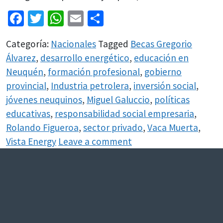
Facebook
Twitter
WhatsApp
Email
Share
Categoría:
Nacionales
Tagged
Becas Gregorio
Álvarez
,
desarrollo energético
,
educación en
Neuquén
,
formación profesional
,
gobierno
provincial
,
Industria petrolera
,
inversión social
,
jóvenes neuquinos
,
Miguel Galuccio
,
políticas
educativas
,
responsabilidad social empresaria
,
Rolando Figueroa
,
sector privado
,
Vaca Muerta
,
Vista Energy
Leave a comment