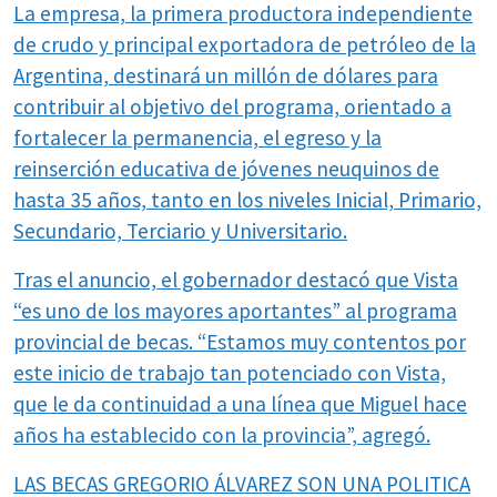
La empresa, la primera productora independiente
de crudo y principal exportadora de petróleo de la
Argentina, destinará un millón de dólares para
contribuir al objetivo del programa, orientado a
fortalecer la permanencia, el egreso y la
reinserción educativa de jóvenes neuquinos de
hasta 35 años, tanto en los niveles Inicial, Primario,
Secundario, Terciario y Universitario.
Tras el anuncio, el gobernador destacó que Vista
“es uno de los mayores aportantes” al programa
provincial de becas. “Estamos muy contentos por
este inicio de trabajo tan potenciado con Vista,
que le da continuidad a una línea que Miguel hace
años ha establecido con la provincia”, agregó.
LAS BECAS GREGORIO ÁLVAREZ SON UNA POLITICA