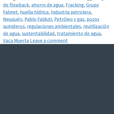
de flowback
,
ahorro de agua
,
Fracking
,
Grupo
Falmet
,
huella hídrica
,
Industria petrolera
,
Neuquén
,
Pablo Falduti
,
Petróleo y gas
,
pozos
sumideros
,
regulaciones ambientales
,
reutilización
de agua
,
sustentabilidad
,
tratamiento de agua
,
Vaca Muerta
Leave a comment