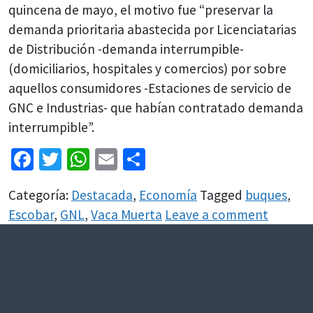
quincena de mayo, el motivo fue “preservar la
demanda prioritaria abastecida por Licenciatarias
de Distribución -demanda interrumpible-
(domiciliarios, hospitales y comercios) por sobre
aquellos consumidores -Estaciones de servicio de
GNC e Industrias- que habían contratado demanda
interrumpible”.
Facebook
Twitter
WhatsApp
Email
Share
Categoría:
Destacada
,
Economía
Tagged
buques
,
Escobar
,
GNL
,
Vaca Muerta
Leave a comment