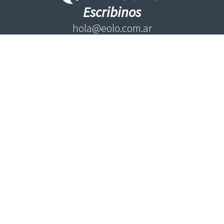
Escribinos
hola@eolo.com.ar
Llamanos
+54 91127237196
Inicio
Hidrocarburos
Renovables
Política
Internacionales
Economía
Opinión