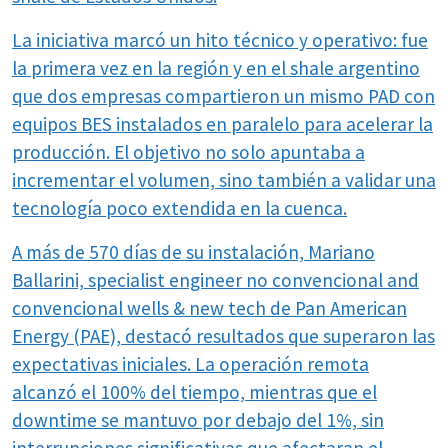
La iniciativa marcó un hito técnico y operativo: fue
la primera vez en la región y en el shale argentino
que dos empresas compartieron un mismo PAD con
equipos BES instalados en paralelo para acelerar la
producción. El objetivo no solo apuntaba a
incrementar el volumen, sino también a validar una
tecnología poco extendida en la cuenca.
A más de 570 días de su instalación, Mariano
Ballarini, specialist engineer no convencional and
convencional wells & new tech de Pan American
Energy (PAE), destacó resultados que superaron las
expectativas iniciales. La operación remota
alcanzó el 100% del tiempo, mientras que el
downtime se mantuvo por debajo del 1%, sin