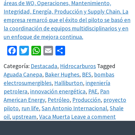
áreas de WO, Operaciones, Mantenimiento,
Integridad, Energía, Producción y Supply Chain. La
empresa remarcó que el éxito del piloto se basó en
la coordinación de equipos multidisciplinarios y en
un enfoque de mejora continua.
Facebook
Twitter
WhatsApp
Email
Share
Categoría:
Destacada
,
Hidrocarburos
Tagged
Aguada Canepa
,
Baker Hughes
,
BES
,
bombas
electrosumergibles
,
Halliburton
,
ingeniería
petrolera
,
innovación energética
,
PAE
,
Pan
American Energy
,
Petróleo
,
Producción
,
proyecto
piloto
,
run life
,
San Antonio Internacional
,
Shale
oil
,
upstream
,
Vaca Muerta
Leave a comment