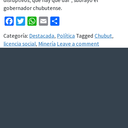
disruptivos, que hay que dar”, subrayó el
gobernador chubutense.
Facebook
Twitter
WhatsApp
Email
Share
Categoría:
Destacada
,
Política
Tagged
Chubut
,
licencia social
,
Minería
Leave a comment