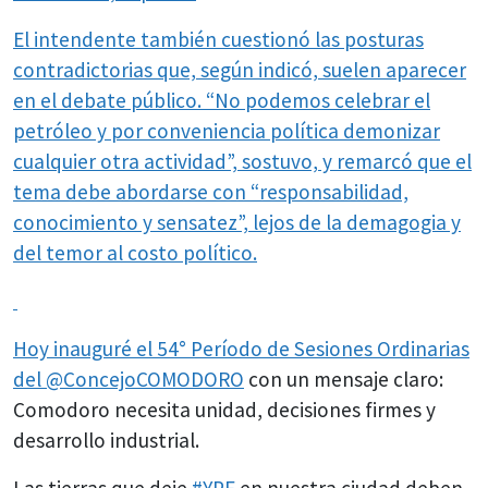
El intendente también cuestionó las posturas
contradictorias que, según indicó, suelen aparecer
en el debate público. “No podemos celebrar el
petróleo y por conveniencia política demonizar
cualquier otra actividad”, sostuvo, y remarcó que el
tema debe abordarse con “responsabilidad,
conocimiento y sensatez”, lejos de la demagogia y
del temor al costo político.
Hoy inauguré el 54° Período de Sesiones Ordinarias
del
@ConcejoCOMODORO
con un mensaje claro:
Comodoro necesita unidad, decisiones firmes y
desarrollo industrial.