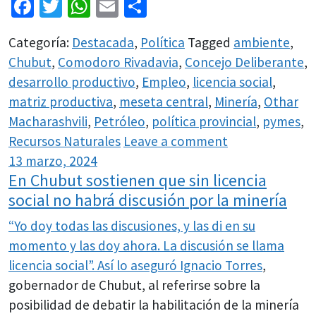
Facebook
Twitter
WhatsApp
Email
Share
Categoría:
Destacada
,
Política
Tagged
ambiente
,
Chubut
,
Comodoro Rivadavia
,
Concejo Deliberante
,
desarrollo productivo
,
Empleo
,
licencia social
,
matriz productiva
,
meseta central
,
Minería
,
Othar
Macharashvili
,
Petróleo
,
política provincial
,
pymes
,
Recursos Naturales
Leave a comment
13 marzo, 2024
En Chubut sostienen que sin licencia
social no habrá discusión por la minería
“Yo doy todas las discusiones, y las di en su
momento y las doy ahora. La discusión se llama
licencia social”. Así lo aseguró
Ignacio Torres
,
gobernador de Chubut, al referirse sobre la
posibilidad de debatir la habilitación de la minería