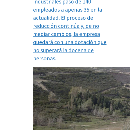
Industriales pasó de 140
empleados a apenas 35 en la
actualidad. El proceso de
reducción continúa y, de no
mediar cambios, la empresa
quedará con una dotación que
no superará la docena de
personas.