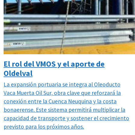
El rol del VMOS y el aporte de
Oldelval
La expansión portuaria se integra al Oleoducto
Vaca Muerta Oil Sur, obra clave que reforzará la
conexión entre la Cuenca Neuquina y la costa
bonaerense. Este sistema permitirá multiplicar la
capacidad de transporte y sostener el crecimiento
previsto para los próximos años.