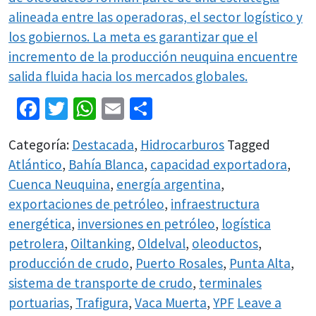
alineada entre las operadoras, el sector logístico y
los gobiernos. La meta es garantizar que el
incremento de la producción neuquina encuentre
salida fluida hacia los mercados globales.
Facebook
Twitter
WhatsApp
Email
Share
Categoría:
Destacada
,
Hidrocarburos
Tagged
Atlántico
,
Bahía Blanca
,
capacidad exportadora
,
Cuenca Neuquina
,
energía argentina
,
exportaciones de petróleo
,
infraestructura
energética
,
inversiones en petróleo
,
logística
petrolera
,
Oiltanking
,
Oldelval
,
oleoductos
,
producción de crudo
,
Puerto Rosales
,
Punta Alta
,
sistema de transporte de crudo
,
terminales
portuarias
,
Trafigura
,
Vaca Muerta
,
YPF
Leave a