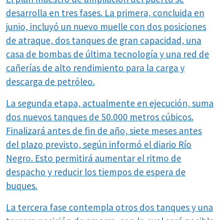
desarrolla en tres fases. La primera, concluida en
junio, incluyó un nuevo muelle con dos posiciones
de atraque, dos tanques de gran capacidad, una
casa de bombas de última tecnología y una red de
cañerías de alto rendimiento para la carga y
descarga de petróleo.
La segunda etapa, actualmente en ejecución, suma
dos nuevos tanques de 50.000 metros cúbicos.
Finalizará antes de fin de año, siete meses antes
del plazo previsto, según informó el diario Río
Negro. Esto permitirá aumentar el ritmo de
despacho y reducir los tiempos de espera de
buques.
La tercera fase contempla otros dos tanques y una