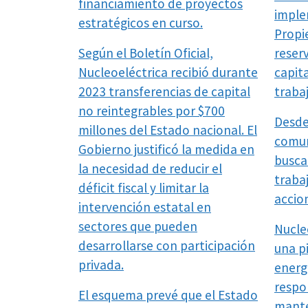
financiamiento de proyectos
imple
estratégicos en curso.
Propi
Según el Boletín Oficial,
reser
Nucleoeléctrica recibió durante
capita
2023 transferencias de capital
traba
no reintegrables por $700
Desde
millones del Estado nacional. El
comun
Gobierno justificó la medida en
busca 
la necesidad de reducir el
traba
déficit fiscal y limitar la
accio
intervención estatal en
sectores que pueden
Nucle
desarrollarse con participación
una p
privada.
energ
respo
El esquema prevé que el Estado
mante