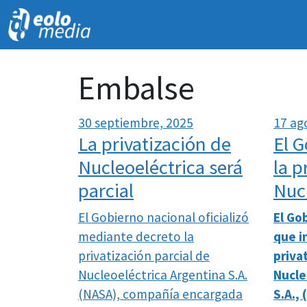
Embalse
30 septiembre, 2025
17 ag
La privatización de
El 
Nucleoeléctrica será
la p
parcial
Nuc
El Gobierno nacional oficializó
El Go
mediante decreto la
que i
privatización parcial de
priva
Nucleoeléctrica Argentina S.A.
Nucle
(NASA), compañía encargada
S.A.,