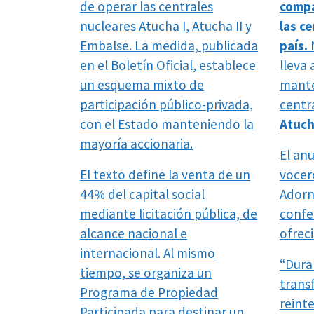
de operar las centrales
compa
nucleares Atucha I, Atucha II y
las c
Embalse. La medida, publicada
país.
N
en el Boletín Oficial, establece
lleva
un esquema mixto de
mante
participación público-privada,
centr
con el Estado manteniendo la
Atuch
mayoría accionaria.
El anu
El texto define la venta de un
vocer
44% del capital social
Adorn
mediante licitación pública, de
confe
alcance nacional e
ofrec
internacional. Al mismo
“Dura
tiempo, se organiza un
trans
Programa de Propiedad
reint
Participada para destinar un