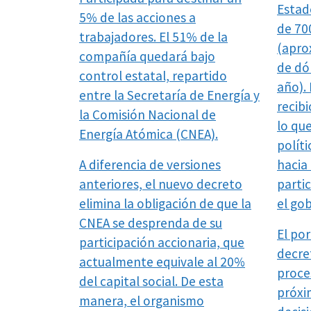
Estad
5% de las acciones a
de 70
trabajadores. El 51% de la
(apro
compañía quedará bajo
de dó
control estatal, repartido
año).
entre la Secretaría de Energía y
recib
la Comisión Nacional de
lo qu
Energía Atómica (CNEA).
polít
A diferencia de versiones
hacia
anteriores, el nuevo decreto
partic
elimina la obligación de que la
el go
CNEA se desprenda de su
El po
participación accionaria, que
decre
actualmente equivale al 20%
proce
del capital social. De esta
próxi
manera, el organismo