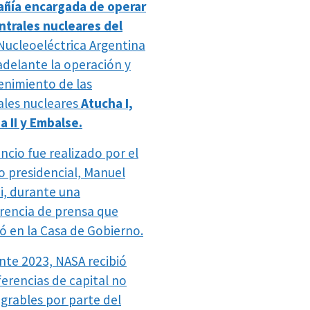
ñía encargada de operar
entrales nucleares del
ucleoeléctrica Argentina
 adelante la operación y
nimiento de las
ales nucleares
Atucha I,
a II y Embalse.
ncio fue realizado por el
o presidencial, Manuel
i, durante una
rencia de prensa que
ió en la Casa de Gobierno.
nte 2023, NASA recibió
ferencias de capital no
egrables por parte del