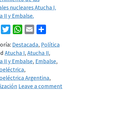
ales nucleares Atucha I,
 II y Embalse.
Facebook
Twitter
WhatsApp
Email
Share
oría:
Destacada
,
Política
ed
Atucha I
,
Atucha II
,
a II y Embalse
,
Embalse
,
oeléctrica
,
oeléctrica Argentina
,
tización
Leave a comment