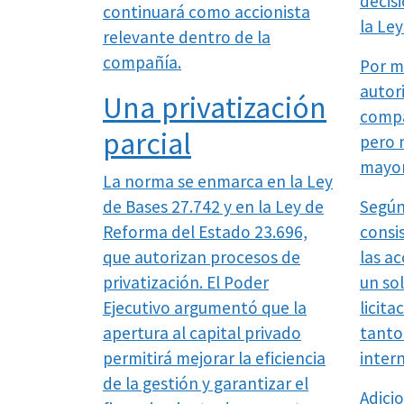
decis
continuará como accionista
la Ley
relevante dentro de la
compañía.
Por m
autori
Una privatización
compa
parcial
pero 
mayor
La norma se enmarca en la Ley
de Bases 27.742 y en la Ley de
Según
Reforma del Estado 23.696,
consi
que autorizan procesos de
las a
privatización. El Poder
un so
Ejecutivo argumentó que la
licita
apertura al capital privado
tanto
permitirá mejorar la eficiencia
inter
de la gestión y garantizar el
Adici