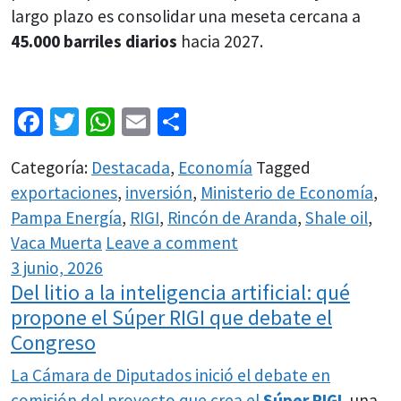
largo plazo es consolidar una meseta cercana a
45.000 barriles diarios
hacia 2027.
Facebook
Twitter
WhatsApp
Email
Share
Categoría:
Destacada
,
Economía
Tagged
exportaciones
,
inversión
,
Ministerio de Economía
,
Pampa Energía
,
RIGI
,
Rincón de Aranda
,
Shale oil
,
Vaca Muerta
Leave a comment
3 junio, 2026
Del litio a la inteligencia artificial: qué
propone el Súper RIGI que debate el
Congreso
La Cámara de Diputados inició el debate en
comisión del proyecto que crea el
Súper
RIGI
, una