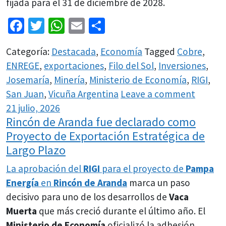
fijada para el 31 de diciembre de 2028.
Facebook
Twitter
WhatsApp
Email
Share
Categoría:
Destacada
,
Economía
Tagged
Cobre
,
ENREGE
,
exportaciones
,
Filo del Sol
,
Inversiones
,
Josemaría
,
Minería
,
Ministerio de Economía
,
RIGI
,
San Juan
,
Vicuña Argentina
Leave a comment
21 julio, 2026
Rincón de Aranda fue declarado como
Proyecto de Exportación Estratégica de
Largo Plazo
La aprobación del
RIGI
para el proyecto de
Pampa
Energía
en
Rincón de Aranda
marca un paso
decisivo para uno de los desarrollos de
Vaca
Muerta
que más creció durante el último año. El
Ministerio de Economía
oficializó la adhesión