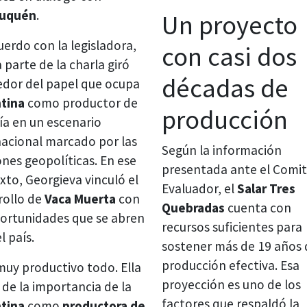
uquén
.
Un proyecto
uerdo con la legisladora,
con casi dos
 parte de la charla giró
décadas de
edor del papel que ocupa
tina
como productor de
producción
ía en un escenario
nacional marcado por las
Según la información
ones geopolíticas. En ese
presentada ante el Comi
xto, Georgieva vinculó el
Evaluador, el
Salar Tres
rollo de
Vaca Muerta
con
Quebradas
cuenta con
portunidades que se abren
recursos suficientes para
l país.
sostener más de 19 años 
producción efectiva. Esa
muy productivo todo. Ella
proyección es uno de los
 de la importancia de la
factores que respaldó la
tina
como
productora de