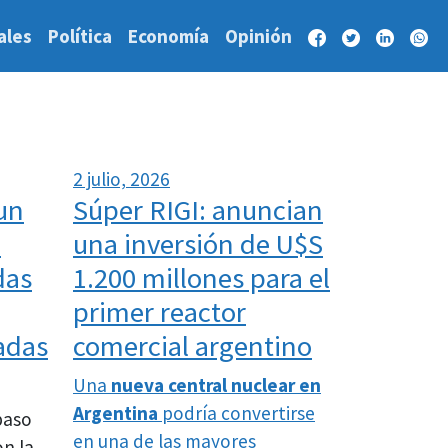
ales
Política
Economía
Opinión
2 julio, 2026
un
Súper RIGI: anuncian
l
una inversión de U$S
das
1.200 millones para el
primer reactor
adas
comercial argentino
Una
nueva central nuclear en
Argentina
podría convertirse
paso
en una de las mayores
on la