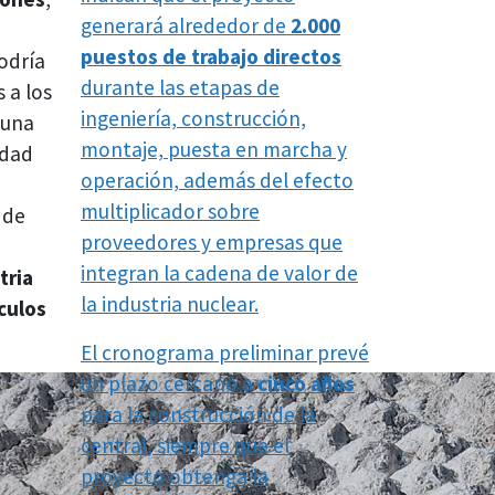
generará alrededor de
2.000
puestos de trabajo directos
odría
durante las etapas de
 a los
ingeniería, construcción,
 una
montaje, puesta en marcha y
idad
operación, además del efecto
multiplicador sobre
 de
proveedores y empresas que
integran la cadena de valor de
tria
la industria nuclear.
culos
El cronograma preliminar prevé
un plazo cercano a
cinco años
para la construcción de la
central, siempre que el
proyecto obtenga la