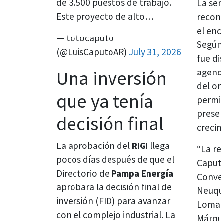
de 3.500 puestos de trabajo.
La se
Este proyecto de alto…
recon
el en
— totocaputo
Según
(@LuisCaputoAR)
July 31, 2026
fue di
Una inversión
agend
del o
que ya tenía
permi
prese
decisión final
creci
La aprobación del
RIGI
llega
“La r
pocos días después de que el
Caput
Directorio de
Pampa Energía
Conve
aprobara la decisión final de
Neuqu
inversión (FID) para avanzar
Loma 
con el complejo industrial. La
Márqu