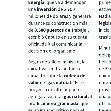
Energía
, que va a demandar
prime
una
inversión
de 2.700
estuv
millones de dólares y generará
Nadia
durante su construcción más
legisl
de
3.500 puestos de trabajo
“,
inicio
escribió Caputo en su cuenta
trasl
oficial de X al comunicar la
Minut
decisión del organismo.
deleg
Según detalló el ministro, la
helic
iniciativa tendrá un fuerte
de Ec
impacto sobre la
cadena de
quien
valor
del
gas natural
. “Este
durant
proyecto de alto impacto
provin
agregará valor al
gas natural
al
una p
producir
urea granulada
, que
oficin
es un insumo crítico para el
Conve