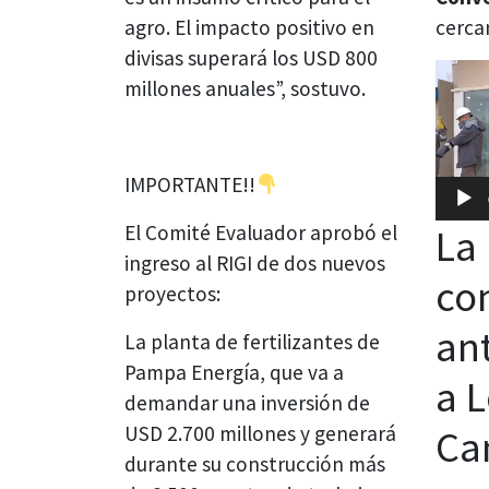
agro. El impacto positivo en
cerca
divisas superará los USD 800
Repro
millones anuales”, sostuvo.
de
video
IMPORTANTE!!
El Comité Evaluador aprobó el
La
ingreso al RIGI de dos nuevos
co
proyectos:
ant
La planta de fertilizantes de
Pampa Energía, que va a
a 
demandar una inversión de
USD 2.700 millones y generará
Ca
durante su construcción más