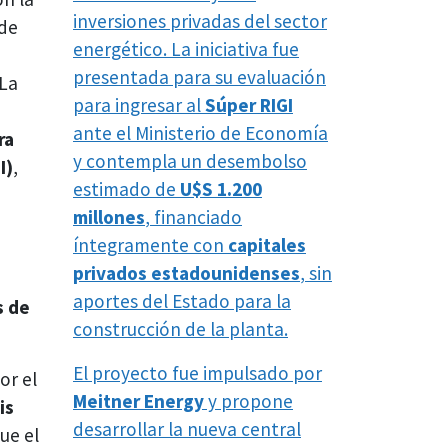
inversiones privadas del sector
 de
energético. La iniciativa fue
presentada para su evaluación
 La
para ingresar al
Súper RIGI
ante el Ministerio de Economía
ra
y contempla un desembolso
I)
,
estimado de
U$S 1.200
millones
, financiado
íntegramente con
capitales
privados estadounidenses
, sin
aportes del Estado para la
s de
construcción de la planta.
El proyecto fue impulsado por
or el
Meitner Energy
y propone
is
desarrollar la nueva central
ue el