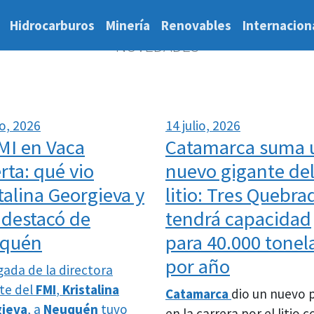
Hidrocarburos
Minería
Renovables
Internacion
NOVEDADES
io, 2026
14 julio, 2026
MI en Vaca
Catamarca suma 
ta: qué vio
nuevo gigante de
talina Georgieva y
litio: Tres Quebra
 destacó de
tendrá capacidad
quén
para 40.000 tonel
por año
gada de la directora
te del
FMI
,
Kristalina
Catamarca
dio un nuevo 
ieva
, a
Neuquén
tuvo
en la carrera por el litio c