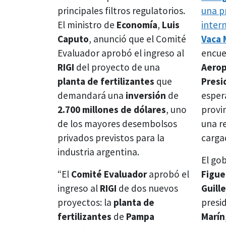
principales filtros regulatorios.
una p
El ministro de
Economía
,
Luis
inter
Caputo
, anunció que el Comité
Vaca 
Evaluador aprobó el ingreso al
encue
RIGI
del proyecto de una
Aerop
planta de fertilizantes
que
Presi
demandará una
inversión
de
esper
2.700 millones de dólares
, uno
provi
de los mayores desembolsos
una r
privados previstos para la
carga
industria argentina.
El go
“El
Comité Evaluador
aprobó el
Figue
ingreso al
RIGI
de dos nuevos
Guill
proyectos: la
planta de
presi
fertilizantes
de
Pampa
Marín