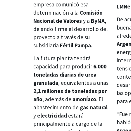
empresa comunicó esa
LMNe
determinación a la
Comisión
De ac
Nacional de Valores
y a
ByMA
,
buena
dejando firme el desarrollo del
alred
proyecto a través de su
Argen
subsidiaria
Fértil Pampa
.
energ
La futura planta tendrá
inter
capacidad para producir
6.000
tensi
toneladas diarias de urea
conte
granulada
, equivalentes a unas
desar
2,1 millones de toneladas por
las o
año
, además de
amoníaco
. El
para e
abastecimiento de
gas natural
“Fue 
y
electricidad
estará
habló
principalmente a cargo de la
Argen