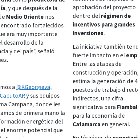
aprobación del proyecto
ía
, y que después de la
dentro del
régimen de
 de
Medio Oriente
nos
incentivos para grandes
 encontrado fortalecidos.
inversiones
.
que era muy importante
l desarrollo de la
La iniciativa también ten
cia y del país”, señaló
fuerte impacto en el
emp
ez.
Entre las etapas de
construcción y operación,
estima la generación de 4
imos a
@KGeorgieva
,
puestos de trabajo direct
sCaputoAR
y sus equipos
indirectos, una cifra
ma Campana, donde les
significativa para
Fiamba
amos de primera mano la
para la economía de
formación energética del
Catamarca
en general.
y el enorme potencial que
En términos de
exportac