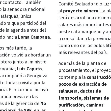
r contacto. También
Comité Evaluador dio luz
o la senadora nacional
al
proyecto minero
. La p
 Márquez, única
será desarrollada en uno 
adora que participó del
salares más importantes 
 de la agenda antes del
oeste catamarqueño y a
ado hacia
Loma Campana
.
a consolidar a la provinci
como uno de los polos lit
os más tarde, la
más relevantes del país.
ación volvió a abordar un
óptero junto al ministro
Además de la planta de
onomía,
Luis Caputo
,
procesamiento, el proye
 acompañó a Georgieva
contempla la
construcci
e toda su visita por la
pozos de extracción de
cia. El recorrido incluyó
salmuera, ductos de
arada previa en las
transporte, sistemas de
as de la gerencia de
No
purificación, caminos
ncional
de
YPF
, en las