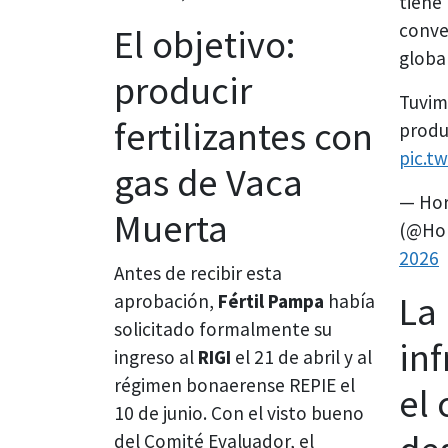
tiene
conve
El objetivo:
globa
producir
Tuvim
fertilizantes con
produ
pic.t
gas de Vaca
— Hor
Muerta
(@Hor
2026
Antes de recibir esta
La
aprobación,
Fértil Pampa
había
solicitado formalmente su
inf
ingreso al
RIGI
el 21 de abril y al
régimen bonaerense REPIE el
el
10 de junio. Con el visto bueno
del Comité Evaluador, el