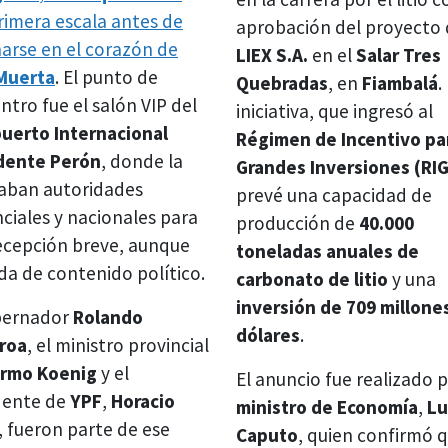
rimera escala antes de
aprobación del proyecto
narse en el corazón de
LIEX S.A.
en el
Salar Tres
Muerta
. El punto de
Quebradas
, en
Fiambalá
.
ntro fue el salón VIP del
iniciativa, que ingresó al
uerto Internacional
Régimen de Incentivo pa
dente Perón
, donde la
Grandes Inversiones (RIG
aban autoridades
prevé una capacidad de
nciales y nacionales para
producción de
40.000
ecepción breve, aunque
toneladas anuales de
da de contenido político.
carbonato de litio
y una
inversión de 709 millone
bernador
Rolando
dólares
.
roa
, el ministro provincial
ermo Koenig
y el
El anuncio fue realizado p
dente de
YPF
,
Horacio
ministro de Economía
,
Lu
, fueron parte de ese
Caputo
, quien confirmó q