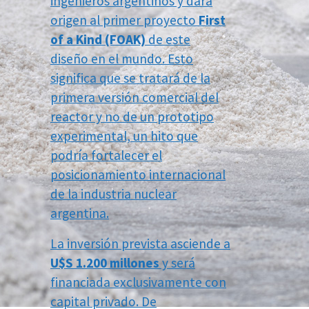
ingenieros argentinos y dará
origen al primer proyecto
First
of a Kind (FOAK)
de este
diseño en el mundo. Esto
significa que se tratará de la
primera versión comercial del
reactor y no de un prototipo
experimental, un hito que
podría fortalecer el
posicionamiento internacional
de la industria nuclear
argentina.
La inversión prevista asciende a
U$S 1.200 millones
y será
financiada exclusivamente con
capital privado. De