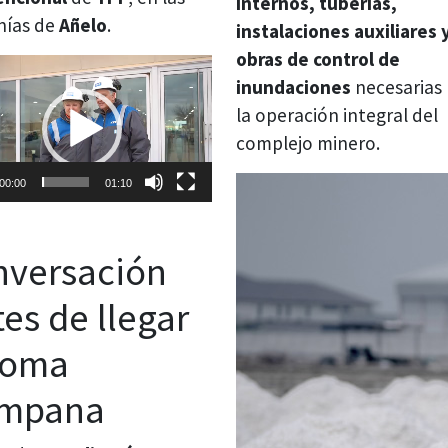
internos, tuberías,
nías de
Añelo
.
instalaciones auxiliares 
obras de control de
ductor
inundaciones
necesarias
la operación integral del
complejo minero.
00:00
01:10
nversación
es de llegar
Loma
mpana