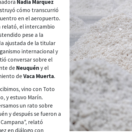
nadora
Nadia Márquez
struyó cómo transcurrió
cuentro en el aeropuerto.
 relató, el intercambio
stendido pese a la
a ajustada de la titular
rganismo internacional y
tió conversar sobre el
nte de
Neuquén
y el
miento de
Vaca Muerta
.
ecibimos, vino con Toto
o, y estuvo Marín.
rsamos un rato sobre
én y después se fueron a
Campana”, relató
ez en diálogo con