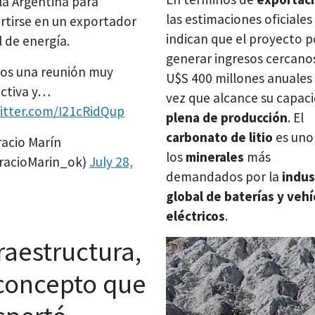
 la Argentina para
las estimaciones oficiales
rtirse en un exportador
indican que el proyecto p
l de energía.
generar ingresos cercanos
os una reunión muy
U$S 400 millones anuales
ctiva y…
vez que alcance su capac
witter.com/I21cRidQup
plena de producción
. El
carbonato de litio
es uno
acio Marín
los
minerales
más
acioMarin_ok)
July 28,
demandados por la
indus
global de baterías y vehí
eléctricos
.
raestructura,
 concepto que