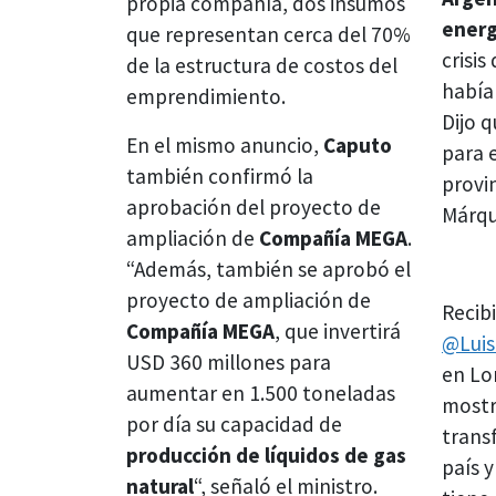
propia compañía, dos insumos
energ
que representan cerca del 70%
crisis
de la estructura de costos del
había
emprendimiento.
Dijo 
En el mismo anuncio,
Caputo
para e
también confirmó la
provin
aprobación del proyecto de
Márqu
ampliación de
Compañía MEGA
.
“Además, también se aprobó el
proyecto de ampliación de
Recib
Compañía MEGA
, que invertirá
@Lui
USD 360 millones para
en Lo
aumentar en 1.500 toneladas
mostr
por día su capacidad de
trans
producción de líquidos de gas
país 
natural
“, señaló el ministro.