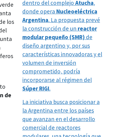
dentro del complejo
Atucha
,
 verde
donde opera
Nucleoeléctrica
lanta
Argentina
. La propuesta prevé
de los
la construcción de un
reactor
del
modular pequeño (SMR)
de
punta
diseño argentino y, por sus
a
características innovadoras y el
íferos
volumen de inversión
comprometido, podría
incorporarse al régimen del
cto
Súper RIGI
.
ón de
La iniciativa busca posicionar a
la Argentina entre los países
que avanzan en el desarrollo
comercial de reactores
modulares, una tecnología que