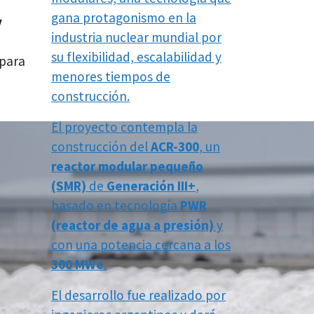
gana protagonismo en la
y
industria nuclear mundial por
su flexibilidad, escalabilidad y
 para
menores tiempos de
construcción.
El proyecto contempla la
construcción del
ACR-300
, un
reactor modular pequeño
(SMR)
de
Generación III+
,
basado en tecnología
PWR
(reactor de agua a presión)
y
con una potencia cercana a los
300 MWe
.
El desarrollo fue realizado por