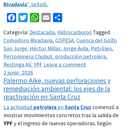
Rivadavia
”, señaló.
Facebook
Twitter
WhatsApp
Email
Share
Categoría:
Destacada
,
Hidrocarburos
Tagged
Comodoro Rivadavia
,
COPESA
,
Cuenca del Golfo
San Jorge
,
Héctor Millar
,
Jorge Ávila
,
Petróleo
,
Petrominera Chubut
,
producción petrolera
,
Restinga Alí
,
YPF
Leave a comment
2 junio, 2026
Palermo Aike, nuevas perforaciones y
remediación ambiental: los ejes de la
reactivación en Santa Cruz
La actividad
petrolera
en
Santa Cruz
comenzó a
mostrar movimientos concretos tras la salida de
YPF
y el ingreso de nuevas operadoras. Según