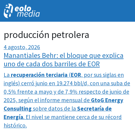
NOVEDADES
producción petrolera
4 agosto, 2026
Manantiales Behr: el bloque que explica
uno de cada dos barriles de EOR
La
recuperación terciaria
(
EOR
, por sus siglas en
inglés) cerró junio en 19.274 bbl/d, con una suba de
0,5% frente a mayo y de 7,9% respecto de junio de
2025, según el informe mensual de
GtoG Energy
Consulting
sobre datos de la
Secretaría de
Energía
. El nivel se mantiene cerca de su récord
histórico.