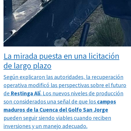
La mirada puesta en una licitación
de largo plazo
Según explicaron las autoridades, la recuperación
operativa modificó las perspectivas sobre el futuro
de
Restinga Alí
. Los nuevos niveles de producción
son considerados una señal de que los
campos
maduros de la Cuenca del Golfo San Jorge
pueden seguir siendo viables cuando reciben
inversiones y un manejo adecuado.