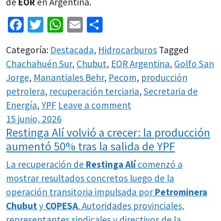
de
EOR
en Argentina.
Facebook
Twitter
WhatsApp
Email
Share
Categoría:
Destacada
,
Hidrocarburos
Tagged
Chachahuén Sur
,
Chubut
,
EOR Argentina
,
Golfo San
Jorge
,
Manantiales Behr
,
Pecom
,
producción
petrolera
,
recuperación terciaria
,
Secretaria de
Energía
,
YPF
Leave a comment
15 junio, 2026
Restinga Alí volvió a crecer: la producción
aumentó 50% tras la salida de YPF
La recuperación de
Restinga Alí
comenzó a
mostrar resultados concretos luego de la
operación transitoria impulsada por
Petrominera
Chubut
y
COPESA
. Autoridades provinciales,
representantes sindicales y directivos de la