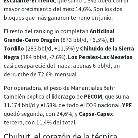
Escalante-El Trébol
, que sumó 1.542 bbl/d con el
mayor crecimiento del mes: 14,6%. Son los dos
bloques que más ganaron terreno en junio.
El resto del ranking lo completan
Anticlinal
Grande-Cerro Dragón
(873 bbl/d, +6,5%),
El
Tordillo
(283 bbl/d, +11,5%) y
Chihuido de la Sierra
Negra
(184 bbl/d, -2,6%).
Los Perales-Las Mesetas
casi desapareció del mapa: apenas 6 bbl/d, un
derrumbe de 72,6% mensual.
Por operadora, el peso de Manantiales Behr
también explica el liderazgo de
PECOM
, que suma
11.174 bbl/d y el 58% de todo el EOR nacional.
YPF
quedó segunda, con 24,6%, y
Capsa-Capex
tercera, con 11,4% del total.
Chubut, el corazón de la técnica