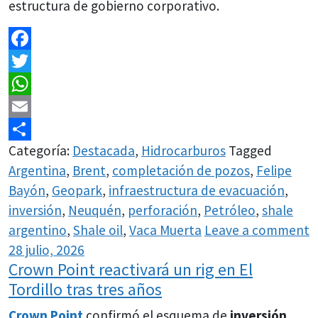
estructura de gobierno corporativo.
Facebook
Twitter
WhatsApp
Email
Categoría:
Destacada
,
Hidrocarburos
Tagged
Share
Argentina
,
Brent
,
completación de pozos
,
Felipe
Bayón
,
Geopark
,
infraestructura de evacuación
,
inversión
,
Neuquén
,
perforación
,
Petróleo
,
shale
argentino
,
Shale oil
,
Vaca Muerta
Leave a comment
28 julio, 2026
Crown Point reactivará un rig en El
Tordillo tras tres años
Crown Point
confirmó el esquema de
inversión