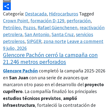
Email
Categoría:
Destacada
,
Hidrocarburos
Tagged
Share
Crown Point
,
formación D-129
,
perforación
,
Petróleo
,
Pozos
,
Rafael Güenchenen
,
reactivación
petrolera
,
San Antonio
,
Santa Cruz
,
servicios
petroleros
,
SIPGER
,
zona norte
Leave a comment
9 julio, 2026
Glencore Pachón cerró la campaña con
21.246 metros perforados
Glencore Pachón
completó la campaña 2025-2026
en
San Juan
con una serie de avances que
marcaron otro paso en el desarrollo del
proyecto
cuprífero
. La compañía finalizó los principales
estudios técnicos previstos
,
amplió
infraestructura
, fortaleció la contratación de