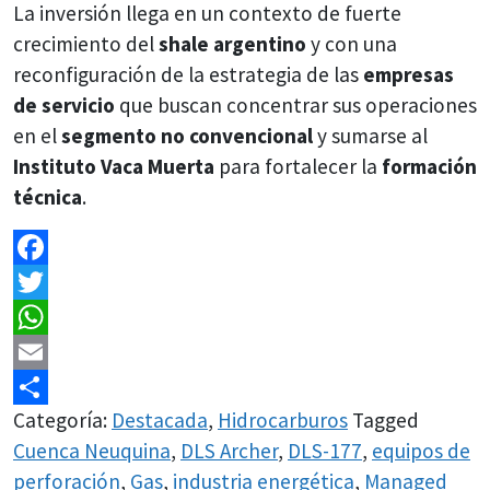
La inversión llega en un contexto de fuerte
crecimiento del
shale argentino
y con una
reconfiguración de la estrategia de las
empresas
de servicio
que buscan concentrar sus operaciones
en el
segmento no convencional
y sumarse al
Instituto Vaca Muerta
para fortalecer la
formación
técnica
.
Facebook
Twitter
WhatsApp
Email
Categoría:
Destacada
,
Hidrocarburos
Tagged
Share
Cuenca Neuquina
,
DLS Archer
,
DLS-177
,
equipos de
perforación
,
Gas
,
industria energética
,
Managed