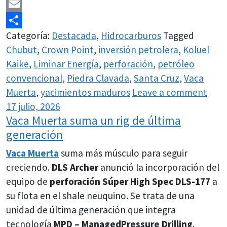
WhatsApp
Email
Categoría:
Destacada
,
Hidrocarburos
Tagged
Share
Chubut
,
Crown Point
,
inversión petrolera
,
Koluel
Kaike
,
Liminar Energía
,
perforación
,
petróleo
convencional
,
Piedra Clavada
,
Santa Cruz
,
Vaca
Muerta
,
yacimientos maduros
Leave a comment
17 julio, 2026
Vaca Muerta suma un rig de última
generación
Vaca Muerta
suma más músculo para seguir
creciendo.
DLS Archer
anunció la incorporación del
equipo de
perforación
Súper High Spec DLS-177
a
su flota en el shale neuquino. Se trata de una
unidad de última generación que integra
tecnología
MPD – ManagedPressure Drilling
.