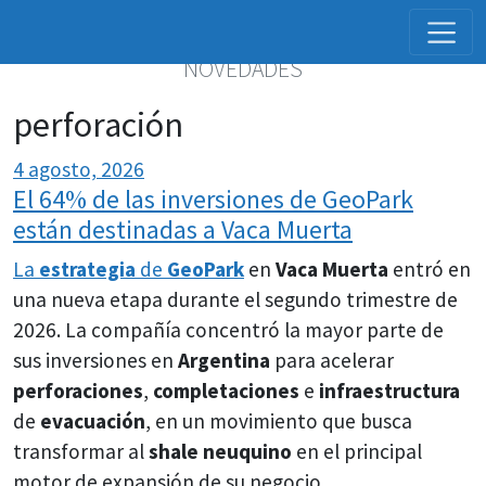
NOVEDADES
perforación
4 agosto, 2026
El 64% de las inversiones de GeoPark
están destinadas a Vaca Muerta
La
estrategia
de
GeoPark
en
Vaca Muerta
entró en
una nueva etapa durante el segundo trimestre de
2026. La compañía concentró la mayor parte de
sus inversiones en
Argentina
para acelerar
perforaciones
,
completaciones
e
infraestructura
de
evacuación
, en un movimiento que busca
transformar al
shale neuquino
en el principal
motor de expansión de su negocio.