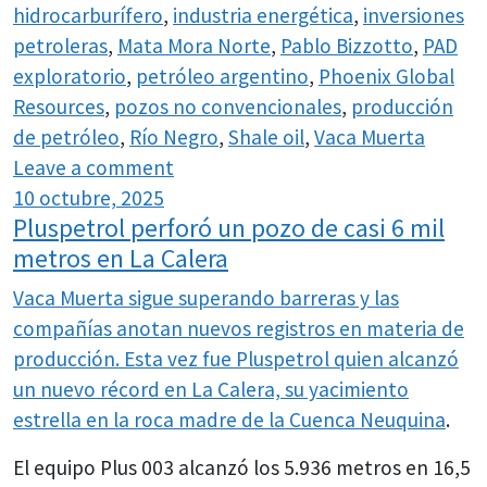
hidrocarburífero
,
industria energética
,
inversiones
petroleras
,
Mata Mora Norte
,
Pablo Bizzotto
,
PAD
exploratorio
,
petróleo argentino
,
Phoenix Global
Resources
,
pozos no convencionales
,
producción
de petróleo
,
Río Negro
,
Shale oil
,
Vaca Muerta
Leave a comment
10 octubre, 2025
Pluspetrol perforó un pozo de casi 6 mil
metros en La Calera
Vaca Muerta sigue superando barreras y las
compañías anotan nuevos registros en materia de
producción. Esta vez fue Pluspetrol quien alcanzó
un nuevo récord en
La Calera, su yacimiento
estrella en la roca madre de la Cuenca Neuquina
.
El equipo Plus 003 alcanzó los
5.936 metros en 16,5