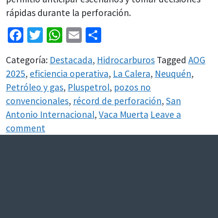
rápidas durante la perforación.
Facebook
Twitter
WhatsApp
Email
Share
Categoría:
Destacada
,
Hidrocarburos
Tagged
AOG
2025
,
eficiencia operativa
,
La Calera
,
Neuquén
,
Petróleo y gas
,
Pluspetrol
,
pozos no
convencionales
,
récord de perforación
,
San
Antonio Internacional
,
Vaca Muerta
Leave a
comment